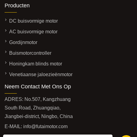
Producten
DC buisvormige motor
AC buisvormige motor
Gordijnmotor
Buismotorcontroller
Honingkam blinds motor
Venetiaanse jaloezieënmotor
Neem Contact Met Ons Op
ADRES: No.507, Kangzhuang
South Road, Zhuangqiao,
Jiangbei-district, Ningbo, China
E-MAIL:
info@futaimotor.com
TEL:
+86-574-89063860